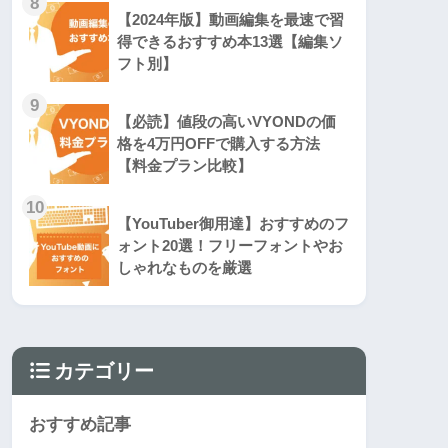
8
【2024年版】動画編集を最速で習
得できるおすすめ本13選【編集ソ
フト別】
9
【必読】値段の高いVYONDの価
格を4万円OFFで購入する方法
【料金プラン比較】
10
【YouTuber御用達】おすすめのフ
ォント20選！フリーフォントやお
しゃれなものを厳選
カテゴリー
おすすめ記事