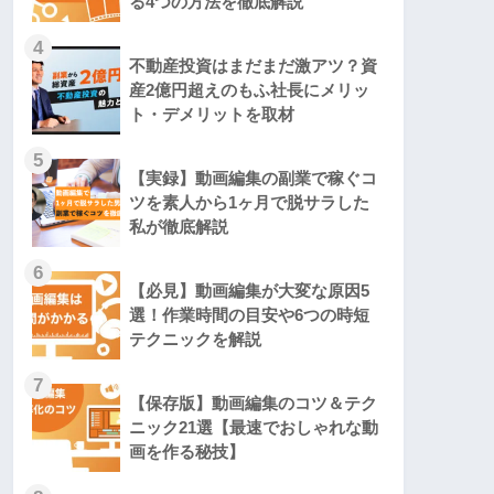
る4つの方法を徹底解説
4
不動産投資はまだまだ激アツ？資
産2億円超えのもふ社長にメリッ
ト・デメリットを取材
5
【実録】動画編集の副業で稼ぐコ
ツを素人から1ヶ月で脱サラした
私が徹底解説
6
【必見】動画編集が大変な原因5
選！作業時間の目安や6つの時短
テクニックを解説
7
【保存版】動画編集のコツ＆テク
ニック21選【最速でおしゃれな動
画を作る秘技】