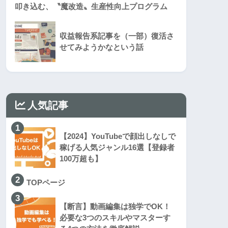
叩き込む、〝魔改造〟生産性向上プログラム
収益報告系記事を（一部）復活さ
せてみようかなという話
人気記事
1
【2024】YouTubeで顔出しなしで
稼げる人気ジャンル16選【登録者
100万超も】
2
TOPページ
3
【断言】動画編集は独学でOK！
必要な3つのスキルやマスターす