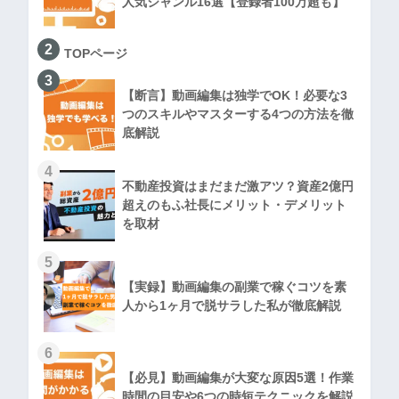
人気ジャンル16選【登録者100万超も】
2
TOPページ
3
【断言】動画編集は独学でOK！必要な3
つのスキルやマスターする4つの方法を徹
底解説
4
不動産投資はまだまだ激アツ？資産2億円
超えのもふ社長にメリット・デメリット
を取材
5
【実録】動画編集の副業で稼ぐコツを素
人から1ヶ月で脱サラした私が徹底解説
6
【必見】動画編集が大変な原因5選！作業
時間の目安や6つの時短テクニックを解説