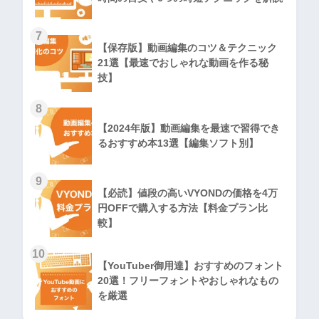
7
【保存版】動画編集のコツ＆テクニック
21選【最速でおしゃれな動画を作る秘
技】
8
【2024年版】動画編集を最速で習得でき
るおすすめ本13選【編集ソフト別】
9
【必読】値段の高いVYONDの価格を4万
円OFFで購入する方法【料金プラン比
較】
10
【YouTuber御用達】おすすめのフォント
20選！フリーフォントやおしゃれなもの
を厳選