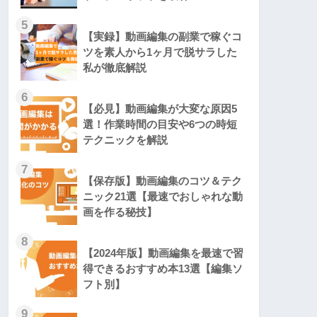
5
【実録】動画編集の副業で稼ぐコ
ツを素人から1ヶ月で脱サラした
私が徹底解説
6
【必見】動画編集が大変な原因5
選！作業時間の目安や6つの時短
テクニックを解説
7
【保存版】動画編集のコツ＆テク
ニック21選【最速でおしゃれな動
画を作る秘技】
8
【2024年版】動画編集を最速で習
得できるおすすめ本13選【編集ソ
フト別】
9