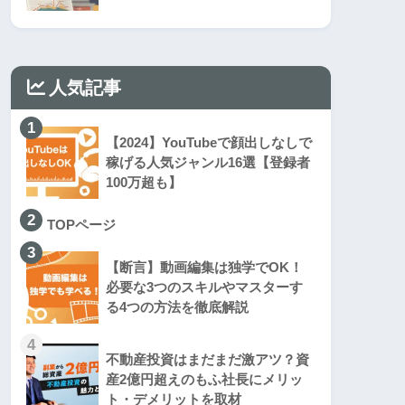
人気記事
1
【2024】YouTubeで顔出しなしで
稼げる人気ジャンル16選【登録者
100万超も】
2
TOPページ
3
【断言】動画編集は独学でOK！
必要な3つのスキルやマスターす
る4つの方法を徹底解説
4
不動産投資はまだまだ激アツ？資
産2億円超えのもふ社長にメリッ
ト・デメリットを取材