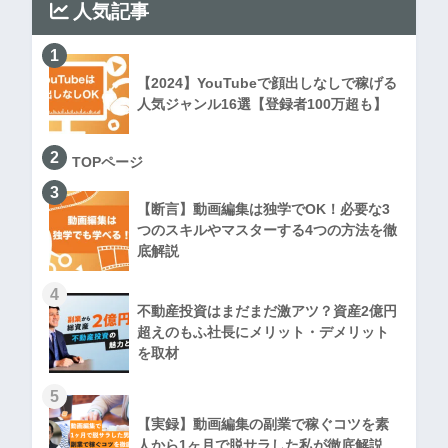
人気記事
1
【2024】YouTubeで顔出しなしで稼げる
人気ジャンル16選【登録者100万超も】
2
TOPページ
3
【断言】動画編集は独学でOK！必要な3
つのスキルやマスターする4つの方法を徹
底解説
4
不動産投資はまだまだ激アツ？資産2億円
超えのもふ社長にメリット・デメリット
を取材
5
【実録】動画編集の副業で稼ぐコツを素
人から1ヶ月で脱サラした私が徹底解説