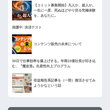
【コミット募集開始】凡人か、超人か。
一生に一度、死ぬほどやり切る究極体験
を、あなたに。
保護中: 決済テスト
コンテンツ販売の未来について
30日で仕事効率を爆上げする。年商10億社長が叩き込
む、〝魔改造〟生産性向上プログラム
収益報告系記事を（一部）復活させてみ
ようかなという話