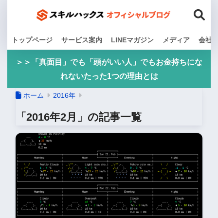
トップページ
サービス案内
LINEマガジン
メディア
会社
＞＞「真面目」でも「頭がいい人」でもお金持ちにな
れないたった1つの理由とは
ホーム
2016年
「2016年2月」の記事一覧