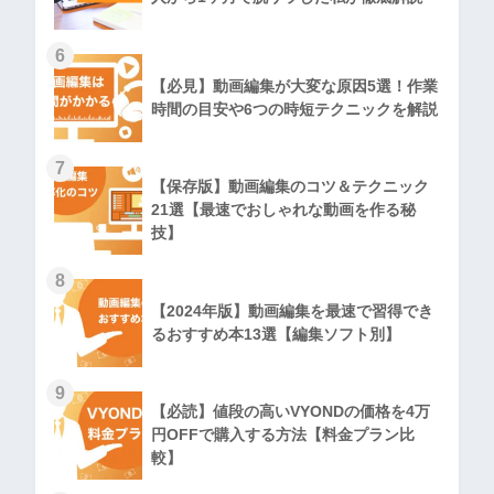
6
【必見】動画編集が大変な原因5選！作業
時間の目安や6つの時短テクニックを解説
7
【保存版】動画編集のコツ＆テクニック
21選【最速でおしゃれな動画を作る秘
技】
8
【2024年版】動画編集を最速で習得でき
るおすすめ本13選【編集ソフト別】
9
【必読】値段の高いVYONDの価格を4万
円OFFで購入する方法【料金プラン比
較】