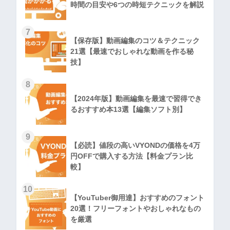
時間の目安や6つの時短テクニックを解説
7
【保存版】動画編集のコツ＆テクニック
21選【最速でおしゃれな動画を作る秘
技】
8
【2024年版】動画編集を最速で習得でき
るおすすめ本13選【編集ソフト別】
9
【必読】値段の高いVYONDの価格を4万
円OFFで購入する方法【料金プラン比
較】
10
【YouTuber御用達】おすすめのフォント
20選！フリーフォントやおしゃれなもの
を厳選