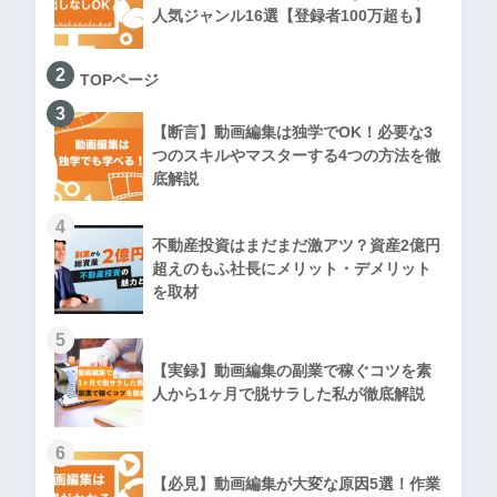
人気ジャンル16選【登録者100万超も】
2
TOPページ
3
【断言】動画編集は独学でOK！必要な3
つのスキルやマスターする4つの方法を徹
底解説
4
不動産投資はまだまだ激アツ？資産2億円
超えのもふ社長にメリット・デメリット
を取材
5
【実録】動画編集の副業で稼ぐコツを素
人から1ヶ月で脱サラした私が徹底解説
6
【必見】動画編集が大変な原因5選！作業