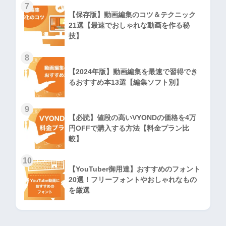
7
【保存版】動画編集のコツ＆テクニック
21選【最速でおしゃれな動画を作る秘
技】
8
【2024年版】動画編集を最速で習得でき
るおすすめ本13選【編集ソフト別】
9
【必読】値段の高いVYONDの価格を4万
円OFFで購入する方法【料金プラン比
較】
10
【YouTuber御用達】おすすめのフォント
20選！フリーフォントやおしゃれなもの
を厳選