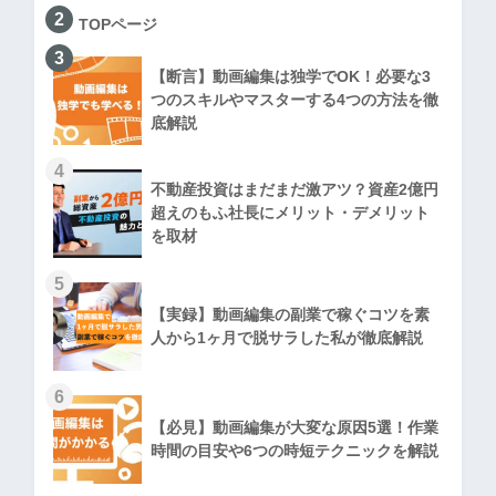
2
TOPページ
3
【断言】動画編集は独学でOK！必要な3
つのスキルやマスターする4つの方法を徹
底解説
4
不動産投資はまだまだ激アツ？資産2億円
超えのもふ社長にメリット・デメリット
を取材
5
【実録】動画編集の副業で稼ぐコツを素
人から1ヶ月で脱サラした私が徹底解説
6
【必見】動画編集が大変な原因5選！作業
時間の目安や6つの時短テクニックを解説