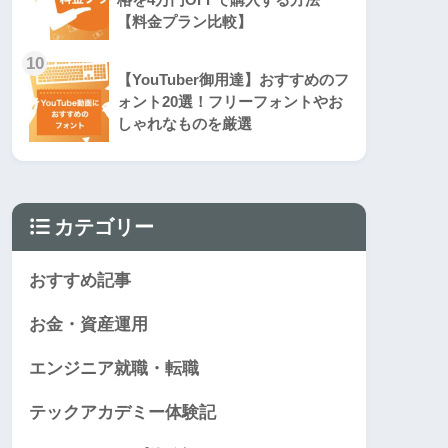
【料金プラン比較】
10
【YouTuber御用達】おすすめのフ
ォント20選！フリーフォントやお
しゃれなものを厳選
カテゴリー
おすすめ記事
お金・資産運用
エンジニア就職・転職
テックアカデミー体験記