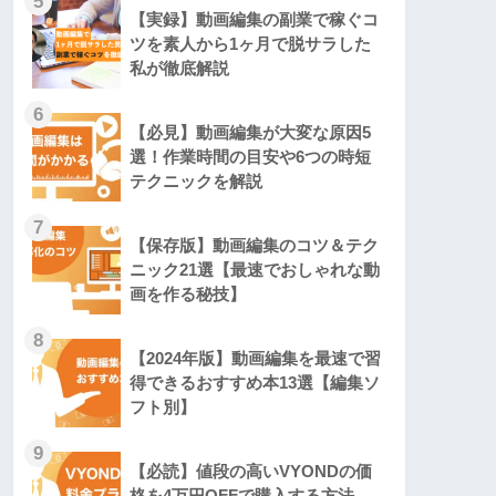
5
【実録】動画編集の副業で稼ぐコ
ツを素人から1ヶ月で脱サラした
私が徹底解説
6
【必見】動画編集が大変な原因5
選！作業時間の目安や6つの時短
テクニックを解説
7
【保存版】動画編集のコツ＆テク
ニック21選【最速でおしゃれな動
画を作る秘技】
8
【2024年版】動画編集を最速で習
得できるおすすめ本13選【編集ソ
フト別】
9
【必読】値段の高いVYONDの価
格を4万円OFFで購入する方法