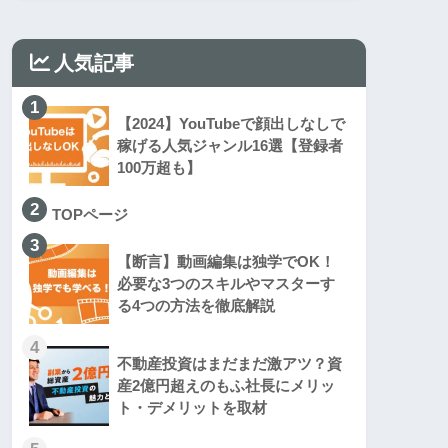
人気記事
1
【2024】YouTubeで顔出しなしで
稼げる人気ジャンル16選【登録者
100万超も】
2
TOPページ
3
【断言】動画編集は独学でOK！
必要な3つのスキルやマスターす
る4つの方法を徹底解説
4
不動産投資はまだまだ激アツ？資
産2億円超えのもふ社長にメリッ
ト・デメリットを取材