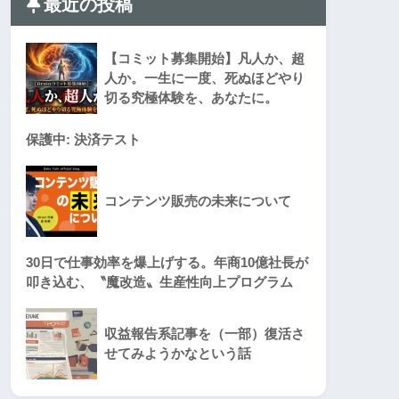
最近の投稿
【コミット募集開始】凡人か、超
人か。一生に一度、死ぬほどやり
切る究極体験を、あなたに。
保護中: 決済テスト
コンテンツ販売の未来について
30日で仕事効率を爆上げする。年商10億社長が
叩き込む、〝魔改造〟生産性向上プログラム
収益報告系記事を（一部）復活さ
せてみようかなという話