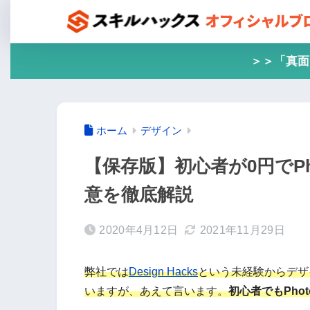
＞＞「真面
ホーム
デザイン
【保存版】初心者が0円でPh
意を徹底解説
2020年4月12日
2021年11月29日
弊社では
Design Hacks
という未経験からデザ
いますが、あえて言います。
初心者でもPho