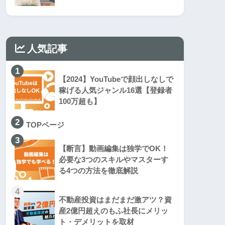
人気記事
1
【2024】YouTubeで顔出しなしで
稼げる人気ジャンル16選【登録者
100万超も】
2
TOPページ
3
【断言】動画編集は独学でOK！
必要な3つのスキルやマスターす
る4つの方法を徹底解説
4
不動産投資はまだまだ激アツ？資
産2億円超えのもふ社長にメリッ
ト・デメリットを取材