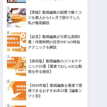
5
【実録】動画編集の副業で稼ぐコ
ツを素人から1ヶ月で脱サラした
私が徹底解説
6
【必見】動画編集が大変な原因5
選！作業時間の目安や6つの時短
テクニックを解説
7
【保存版】動画編集のコツ＆テク
ニック21選【最速でおしゃれな動
画を作る秘技】
8
【2024年版】動画編集を最速で習
得できるおすすめ本13選【編集ソ
フト別】
9