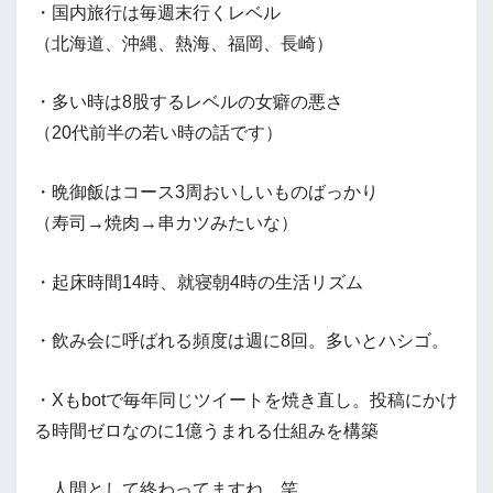
・国内旅行は毎週末行くレベル
（北海道、沖縄、熱海、福岡、長崎）
・多い時は8股するレベルの女癖の悪さ
（20代前半の若い時の話です）
・晩御飯はコース3周おいしいものばっかり
（寿司→焼肉→串カツみたいな）
・起床時間14時、就寝朝4時の生活リズム
・飲み会に呼ばれる頻度は週に8回。多いとハシゴ。
・Xもbotで毎年同じツイートを焼き直し。投稿にかけ
る時間ゼロなのに1億うまれる仕組みを構築
…人間として終わってますね。笑