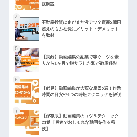
底解説
4
不動産投資はまだまだ激アツ？資産2億円
超えのもふ社長にメリット・デメリット
を取材
5
【実録】動画編集の副業で稼ぐコツを素
人から1ヶ月で脱サラした私が徹底解説
6
【必見】動画編集が大変な原因5選！作業
時間の目安や6つの時短テクニックを解説
7
【保存版】動画編集のコツ＆テクニック
21選【最速でおしゃれな動画を作る秘
技】