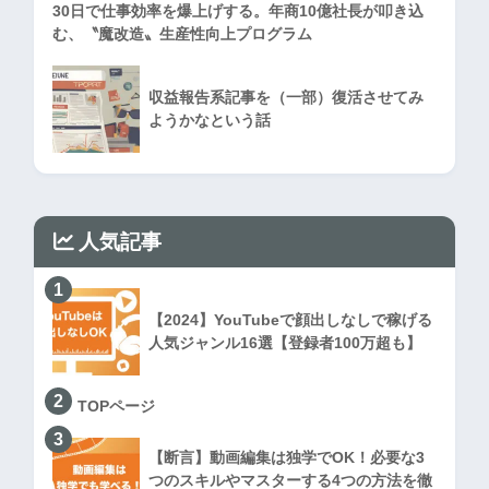
30日で仕事効率を爆上げする。年商10億社長が叩き込
む、〝魔改造〟生産性向上プログラム
収益報告系記事を（一部）復活させてみ
ようかなという話
人気記事
1
【2024】YouTubeで顔出しなしで稼げる
人気ジャンル16選【登録者100万超も】
2
TOPページ
3
【断言】動画編集は独学でOK！必要な3
つのスキルやマスターする4つの方法を徹