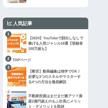
人気記事
1
【2024】YouTubeで顔出しなしで
稼げる人気ジャンル16選【登録者
100万超も】
2
TOPページ
3
【断言】動画編集は独学でOK！
必要な3つのスキルやマスターす
る4つの方法を徹底解説
4
不動産投資はまだまだ激アツ？資
産2億円超えのもふ社長にメリッ
ト・デメリットを取材