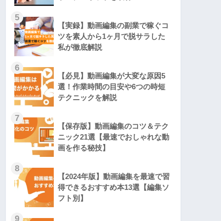
5
【実録】動画編集の副業で稼ぐコ
ツを素人から1ヶ月で脱サラした
私が徹底解説
6
【必見】動画編集が大変な原因5
選！作業時間の目安や6つの時短
テクニックを解説
7
【保存版】動画編集のコツ＆テク
ニック21選【最速でおしゃれな動
画を作る秘技】
8
【2024年版】動画編集を最速で習
得できるおすすめ本13選【編集ソ
フト別】
9