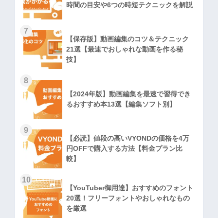
時間の目安や6つの時短テクニックを解説
7
【保存版】動画編集のコツ＆テクニック
21選【最速でおしゃれな動画を作る秘
技】
8
【2024年版】動画編集を最速で習得でき
るおすすめ本13選【編集ソフト別】
9
【必読】値段の高いVYONDの価格を4万
円OFFで購入する方法【料金プラン比
較】
10
【YouTuber御用達】おすすめのフォント
20選！フリーフォントやおしゃれなもの
を厳選