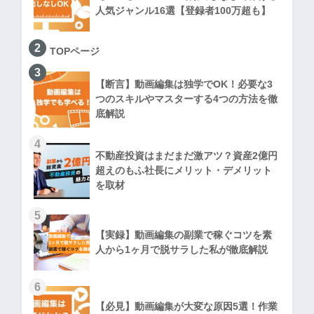
人気ジャンル16選【登録者100万超も】
2
TOPページ
3
【断言】動画編集は独学でOK！必要な3
つのスキルやマスターする4つの方法を徹
底解説
4
不動産投資はまだまだ激アツ？資産2億円
超えのもふ社長にメリット・デメリット
を取材
5
【実録】動画編集の副業で稼ぐコツを素
人から1ヶ月で脱サラした私が徹底解説
6
【必見】動画編集が大変な原因5選！作業