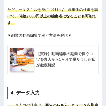
ただし一度スキルを身につければ、高単価の仕事を請
けて、
時給2,000円以上の編集者になることも可能で
す。
▼副業の動画編集で稼ぐ方法を解説▼
【実録】動画編集の副業で稼ぐコ
ツを素人から1ヶ月で脱サラした私
が徹底解説
4. データ入力
データ入力の仕事は、
客先からもらったデータを指定