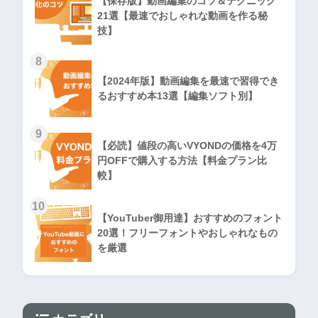
【保存版】動画編集のコツ＆テクニック
21選【最速でおしゃれな動画を作る秘
技】
8
【2024年版】動画編集を最速で習得でき
るおすすめ本13選【編集ソフト別】
9
【必読】値段の高いVYONDの価格を4万
円OFFで購入する方法【料金プラン比
較】
10
【YouTuber御用達】おすすめのフォント
20選！フリーフォントやおしゃれなもの
を厳選