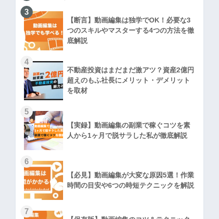
3
【断言】動画編集は独学でOK！必要な3
つのスキルやマスターする4つの方法を徹
底解説
4
不動産投資はまだまだ激アツ？資産2億円
超えのもふ社長にメリット・デメリット
を取材
5
【実録】動画編集の副業で稼ぐコツを素
人から1ヶ月で脱サラした私が徹底解説
6
【必見】動画編集が大変な原因5選！作業
時間の目安や6つの時短テクニックを解説
7