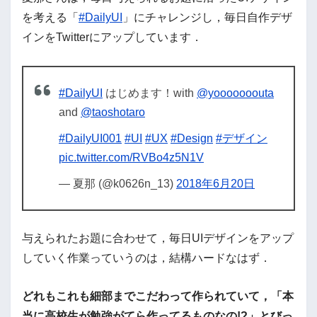
を考える「
#DailyUI
」にチャレンジし，毎日自作デザ
インをTwitterにアップしています．
#DailyUI
はじめます！with
@yooooooouta
and
@taoshotaro
#DailyUI001
#UI
#UX
#Design
#デザイン
pic.twitter.com/RVBo4z5N1V
— 夏那 (@k0626n_13)
2018年6月20日
与えられたお題に合わせて，毎日UIデザインをアップ
していく作業っていうのは，結構ハードなはず．
どれもこれも細部までこだわって作られていて，「本
当に高校生が勉強がてら作ってるものなの!?」とびっ