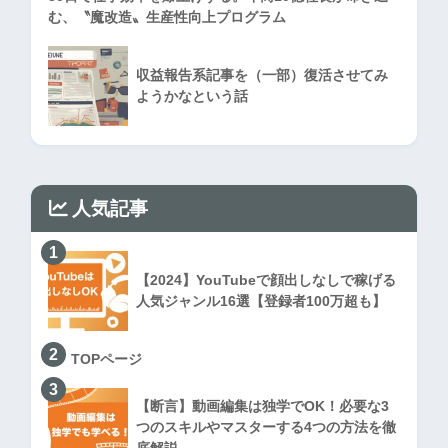
む、〝魔改造〟生産性向上プログラム
収益報告系記事を（一部）復活させてみ
ようかなという話
人気記事
1
【2024】YouTubeで顔出しなしで稼げる
人気ジャンル16選【登録者100万超も】
2
TOPページ
3
【断言】動画編集は独学でOK！必要な3
つのスキルやマスターする4つの方法を徹
底解説