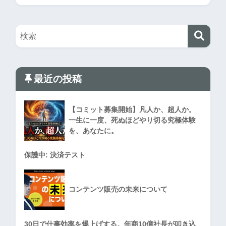
最近の投稿
【コミット募集開始】凡人か、超人か。
一生に一度、死ぬほどやり切る究極体験
を、あなたに。
保護中: 決済テスト
コンテンツ販売の未来について
30日で仕事効率を爆上げする。年商10億社長が叩き込