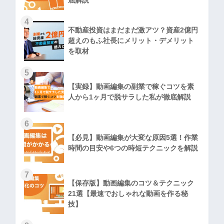
4
不動産投資はまだまだ激アツ？資産2億円
超えのもふ社長にメリット・デメリット
を取材
5
【実録】動画編集の副業で稼ぐコツを素
人から1ヶ月で脱サラした私が徹底解説
6
【必見】動画編集が大変な原因5選！作業
時間の目安や6つの時短テクニックを解説
7
【保存版】動画編集のコツ＆テクニック
21選【最速でおしゃれな動画を作る秘
技】