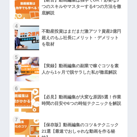
【断言】動画編集は独学でOK！必要な3
つのスキルやマスターする4つの方法を徹
底解説
4
不動産投資はまだまだ激アツ？資産2億円
超えのもふ社長にメリット・デメリット
を取材
5
【実録】動画編集の副業で稼ぐコツを素
人から1ヶ月で脱サラした私が徹底解説
6
【必見】動画編集が大変な原因5選！作業
時間の目安や6つの時短テクニックを解説
7
【保存版】動画編集のコツ＆テクニック
21選【最速でおしゃれな動画を作る秘