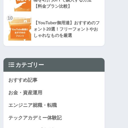
【料金プラン比較】
10
【YouTuber御用達】おすすめのフ
ォント20選！フリーフォントやお
しゃれなものを厳選
カテゴリー
おすすめ記事
お金・資産運用
エンジニア就職・転職
テックアカデミー体験記