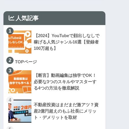
人気記事
1
【2024】YouTubeで顔出しなしで
稼げる人気ジャンル16選【登録者
100万超も】
2
TOPページ
3
【断言】動画編集は独学でOK！
必要な3つのスキルやマスターす
る4つの方法を徹底解説
4
不動産投資はまだまだ激アツ？資
産2億円超えのもふ社長にメリッ
ト・デメリットを取材