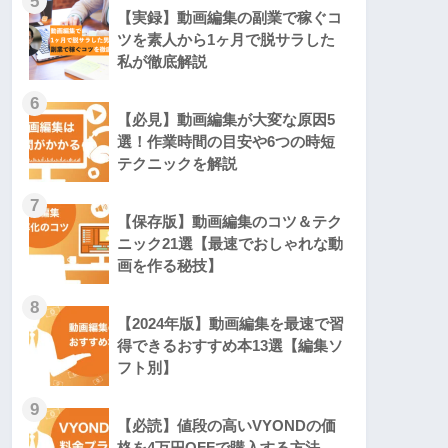
5
【実録】動画編集の副業で稼ぐコ
ツを素人から1ヶ月で脱サラした
私が徹底解説
6
【必見】動画編集が大変な原因5
選！作業時間の目安や6つの時短
テクニックを解説
7
【保存版】動画編集のコツ＆テク
ニック21選【最速でおしゃれな動
画を作る秘技】
8
【2024年版】動画編集を最速で習
得できるおすすめ本13選【編集ソ
フト別】
9
【必読】値段の高いVYONDの価
格を4万円OFFで購入する方法