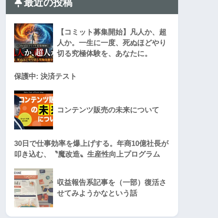
最近の投稿
【コミット募集開始】凡人か、超
人か。一生に一度、死ぬほどやり
切る究極体験を、あなたに。
保護中: 決済テスト
コンテンツ販売の未来について
30日で仕事効率を爆上げする。年商10億社長が
叩き込む、〝魔改造〟生産性向上プログラム
収益報告系記事を（一部）復活さ
せてみようかなという話