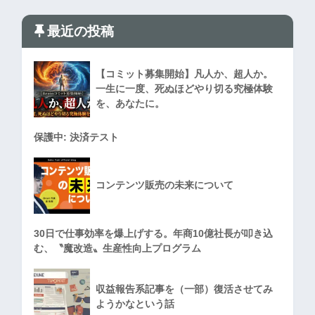
最近の投稿
【コミット募集開始】凡人か、超人か。
一生に一度、死ぬほどやり切る究極体験
を、あなたに。
保護中: 決済テスト
コンテンツ販売の未来について
30日で仕事効率を爆上げする。年商10億社長が叩き込
む、〝魔改造〟生産性向上プログラム
収益報告系記事を（一部）復活させてみ
ようかなという話