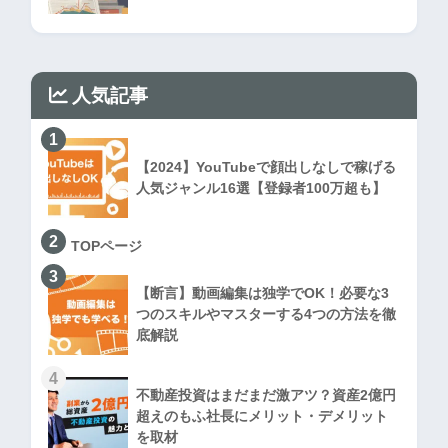
人気記事
1
【2024】YouTubeで顔出しなしで稼げる
人気ジャンル16選【登録者100万超も】
2
TOPページ
3
【断言】動画編集は独学でOK！必要な3
つのスキルやマスターする4つの方法を徹
底解説
4
不動産投資はまだまだ激アツ？資産2億円
超えのもふ社長にメリット・デメリット
を取材