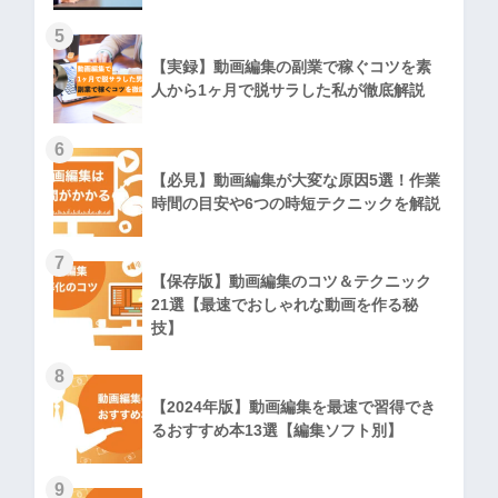
5
【実録】動画編集の副業で稼ぐコツを素
人から1ヶ月で脱サラした私が徹底解説
6
【必見】動画編集が大変な原因5選！作業
時間の目安や6つの時短テクニックを解説
7
【保存版】動画編集のコツ＆テクニック
21選【最速でおしゃれな動画を作る秘
技】
8
【2024年版】動画編集を最速で習得でき
るおすすめ本13選【編集ソフト別】
9