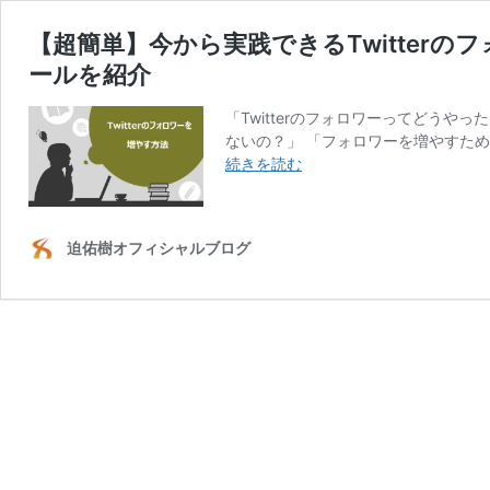
【超簡単】今から実践できるTwitter
ールを紹介
「Twitterのフォロワーってどう
ないの？」 「フォロワーを増やすため
【超
続きを読む
簡
単】
今
迫佑樹オフィシャルブログ
か
ら
実
践
で
き
る
Twitter
の
フ
ォ